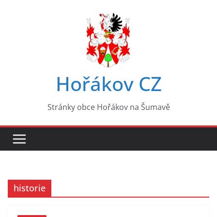
Přeskočit
na
obsah
Hořákov CZ
Stránky obce Hořákov na Šumavě
historie