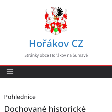
Přeskočit
na
obsah
Hořákov CZ
Stránky obce Hořákov na Šumavě
Pohlednice
Dochované historické