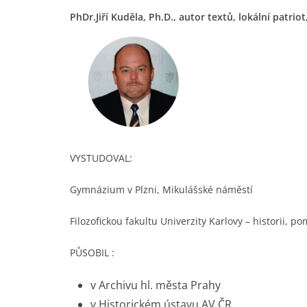
PhDr.Jiří Kuděla, Ph.D., autor textů, lokální patrio
VYSTUDOVAL:
Gymnázium v Plzni, Mikulášské náměstí
Filozofickou fakultu Univerzity Karlovy – historii, p
PŮSOBIL :
v Archivu hl. města Prahy
v Historickém ústavu AV ČR