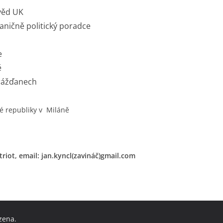
 věd UK
raničně politický poradce
e
ě
Drážďanech
é republiky v Miláně
triot, email: jan.kyncl(zavináč)gmail.com
zena.