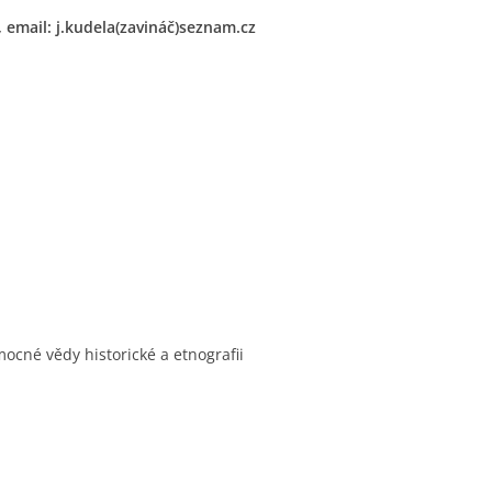
t, email: j.kudela(zavináč)seznam.cz
omocné vědy historické a etnografii