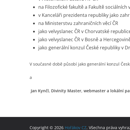
na Filozofické fakultě a Fakultě sociálních
v Kanceláři prezidenta republiky jako zah
na Ministerstvu zahraničních věcí ČR
jako velvyslanec ČR v Chorvatské republic
jako velvyslanec ČR v Bosně a Hercegovin
jako generální konzul České republiky v 
V současné době působí jako generální konzul Česk
a
Jan Kynčl, Divinity Master, webmaster a lokální pa
Copyright © 2026
Hořákov CZ
. Všechna práva vyhra