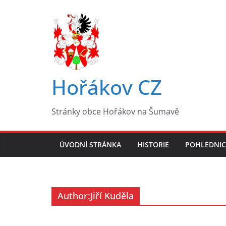
Přeskočit
na
obsah
Hořákov CZ
Stránky obce Hořákov na Šumavě
ÚVODNÍ STRÁNKA
HISTORIE
POHLEDNIC
Author:
Jiří Kuděla