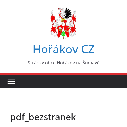
Přeskočit
na
obsah
Hořákov CZ
Stránky obce Hořákov na Šumavě
pdf_bezstranek